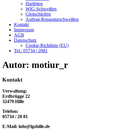
Hartlöten
WIG-Schweißen
Gleitschleifen
Auftrag-Reparaturschweißen
Kontakt
Impressum
AGB
Datenschutz
Cookie-Richtlinie (EU)
Tel.: 05734 / 2081
Autor:
motiur_r
Kontakt​
Verwaltung:
Erdbrügge 22
32479 Hille
Telefon:
05734 / 20 81
E-Mail: info@lgzhille.de