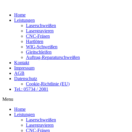
Zum
Inhalt
Home
springen
Leistungen
Laserschweißen
Lasergravieren
CNC-Fräsen
Hartlöten
WIG-Schweißen
Gleitschleifen
Auftrag-Reparaturschweißen
Kontakt
Impressum
AGB
Datenschutz
Cookie-Richtlinie (EU)
Tel.: 05734 / 2081
Menu
Home
Leistungen
Laserschweißen
Lasergravieren
CNC-Fräsen